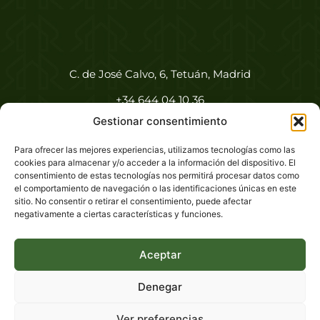
C. de José Calvo, 6, Tetuán, Madrid
+34 644 04 10 36
Gestionar consentimiento
info@proyectosmrr.es
Para ofrecer las mejores experiencias, utilizamos tecnologías como las
Aviso legal
cookies para almacenar y/o acceder a la información del dispositivo. El
consentimiento de estas tecnologías nos permitirá procesar datos como
Política de privacidad
el comportamiento de navegación o las identificaciones únicas en este
sitio. No consentir o retirar el consentimiento, puede afectar
Política de cookies (UE)
negativamente a ciertas características y funciones.
Accesibilidad
Aceptar
Denegar
Ver preferencias