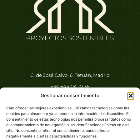
C. de José Calvo, 6, Tetuán, Madrid
+34 644 04 10 36
Gestionar consentimiento
info@proyectosmrr.es
Para ofrecer las mejores experiencias, utilizamos tecnologías como las
Aviso legal
cookies para almacenar y/o acceder a la información del dispositivo. El
consentimiento de estas tecnologías nos permitirá procesar datos como
Política de privacidad
el comportamiento de navegación o las identificaciones únicas en este
sitio. No consentir o retirar el consentimiento, puede afectar
Política de cookies (UE)
negativamente a ciertas características y funciones.